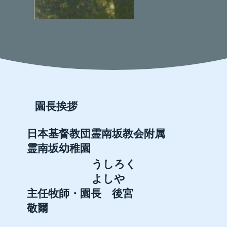
園長挨拶
日本基督教団霊南坂教会附属
霊南坂幼稚園
うしろく
よしや
主任牧師・園長 後宮
敬爾