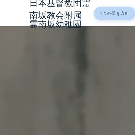
日本基督教団霊
１年間に必要な費用について
Enrollment of children
https://cl-kenkin.com/reinanzakachurch/
4つの保育方針
南坂教会附属
霊南坂幼稚園