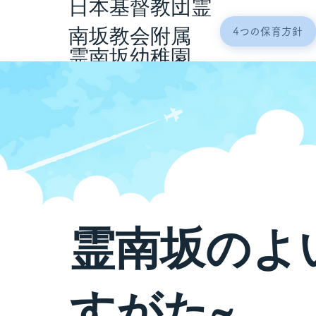
日本基督教団霊
4つの保育方針
南坂教会附属
霊南坂幼稚園
霊南坂のよ
すがた~